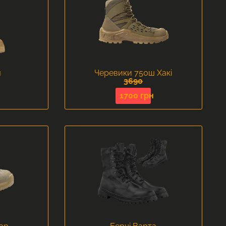
ш
Черевики 750ш Хакі
3690
1700 грн