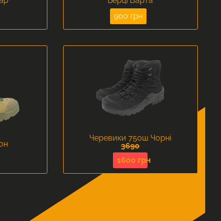
уар
Берці Варта
900 грн
Черевики 750ш Чорні
он
3690
1600 грн