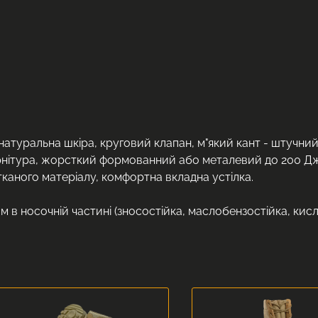
натуральна шкіра, круговий клапан, м"який кант - штучний
нітура, жорсткий формованний або металевий до 200 Дж
етканого матеріалу, комфортна вкладна устілка.
ом в носочній частині (зносостійка, маслобензостійка, ки