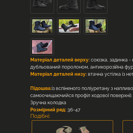
Матеріал деталей верху:
союзка, задинка - 
дубльований поролоном, антикорозійна фур
Матеріал деталей низу:
втачна устілка із н
Підошва:
із вспіненого поліуретану з наплив
самоочищаючийся профіл ходової поверхні).
Зручна колодка
Розмірний ряд:
36-47
Подібні: