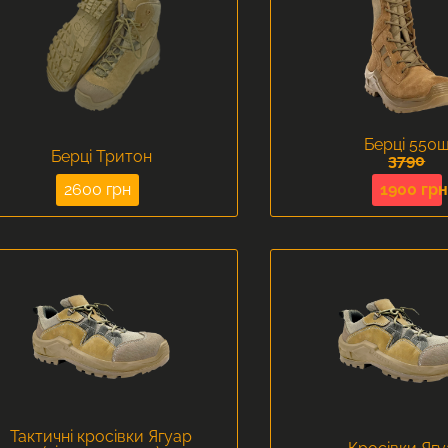
Берці 550
Берці Тритон
3790
2600 грн
1900 грн
Тактичні кросівки Ягуар