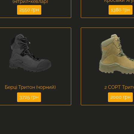
Кросівки Яг
(нітрил+кевлар)
2550 грн
1380 грн
Берці Тритон (чорний)
2 СОРТ Трит
3725 грн
2000 грн