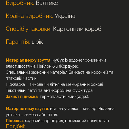
Виробник:
Валтекс
Країна виробник:
Україна
Спосіб упаковки:
Картонний короб
Гарантія:
1 рік
Матеріал верху взуття:
нубук із водонепроникними
властивостями. Нейлон 6.6 (Кордура).
Спеціальний захисний матеріал Байкаст на носочній та
п'ятковій частині.
Підкладка – зимова чи літня на мембранній основі.
Текстильні петлі та антикорозійна фурнітура.
Захист підноска
: термопластичний (50дж).
Матеріал низу взуття
: втачна устілка – кевлар. Вкладна
устілка – зимова або літня.
Підошва:
ходовий шар нітрил, проміжний поліуретан.
Подібні: