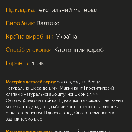
Підкладка:
Текстильний матеріал
Виробник:
Валтекс
Країна виробник:
Україна
Спосіб упаковки:
Картонний короб
Гарантія:
1 рік
Матеріал деталей верху:
союзка, задінкі, берци -
натуральна шкіра до 2 мм. М'який кант і протипиловий
клапан з натуральної або штучної шкіри 1.5 мм.
Світловідбиваюча стрічка. Підкладка під союзку - нетканий
матеріал, підкладка під м'який кант - тришарова дихаюча
сітка з поролоном. Підносок з подвійного термопласта,
задник термопласт
Матеріал деталей низу:
втачная устілка з нетканого