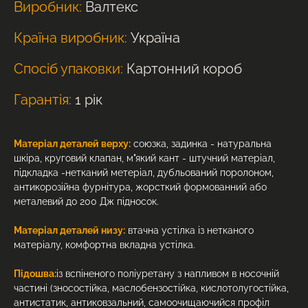
Виробник:
Валтекс
Країна виробник:
Україна
Спосіб упаковки:
Картонний короб
Гарантія:
1 рік
Матеріал деталей верху:
союзка, задинка - натуральна
шкіра, круговий клапан, м"який кант - штучний матеріал,
підкладка -нетканий метеріал, дубльований поролоном,
антикорозійна фурнітура, жорсткий формованний або
металевий до 200 Дж підносок.
Матеріал деталей низу:
втачна устілка із нетканого
матеріалу, комфортна вкладна устілка.
Підошва:
із вспіненого поліуретану з напливом в носочній
частині (зносостійка, маслобензостійка, кислотолугостійка,
антистатик, антиковзальний, самоочищаючийся профіл