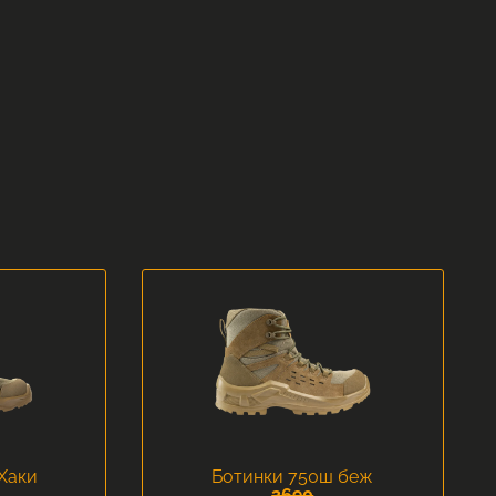
Хаки
Ботинки 750ш беж
3690