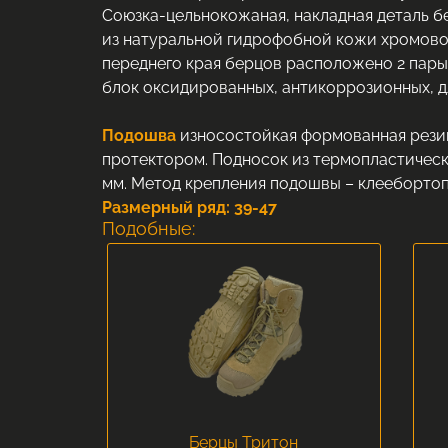
Союзка-цельнокожаная, накладная деталь бе
из натуральной гидрофобной кожи хромово
переднего края берцов расположено 2 пары 
блок оксидированных, антикоррозионных, д
Подошва
износостойкая формованная рези
протектором. Подносок из термопластическ
мм. Метод крепления подошвы – клееборто
Размерный ряд: 39-47
Подобные:
Берцы Тритон