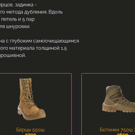
рцов, задинка -
го метода дубления. Вдоль
петель и 5 пар
ля шнуровки.
на с глубоким самоочищающимся
ого материала толщиной 1,5
прошивной.
Берцы 550ш
Ботинки 750ш 
3790
3690