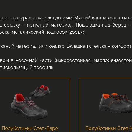
рцы – натуральная кожа до 2 мм. Мягкий кант и клапан из
д союзку – нетканый материал. Подкладка под берец –
ска: металический подносок (200дж)
етканый материал или кевлар. Вкладная стелька – комфор
ом в носочной части (износостойкая, маслобензостойк
нтискользящий профиль.
Полуботинки Степ-Евро
Полуботинки Степ (